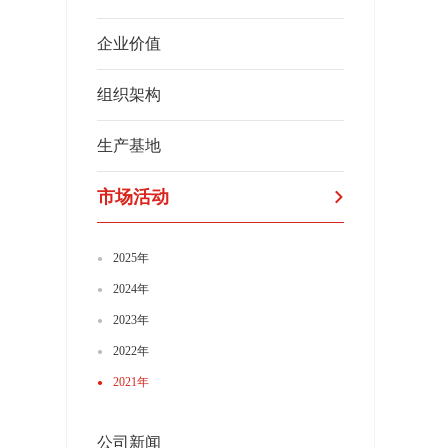
企业价值
组织架构
生产基地
市场活动
2025年
●
2024年
●
2023年
●
2022年
●
2021年
●
公司新闻