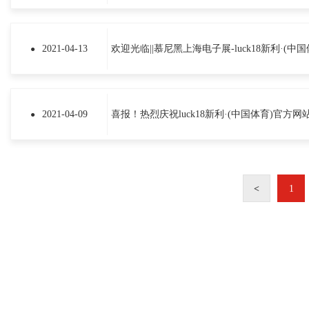
2021-04-13
欢迎光临||慕尼黑上海电子展-luck18新利·(中国
●
2021-04-09
喜报！热烈庆祝luck18新利·(中国体育)官
●
<
1