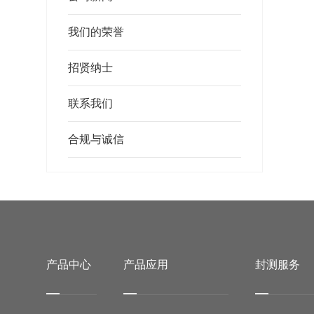
我们的荣誉
招贤纳士
联系我们
合规与诚信
产品中心
产品应用
封测服务