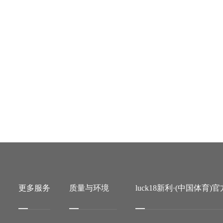
更多服务
质量与环境
luck18新利·(中国体育)