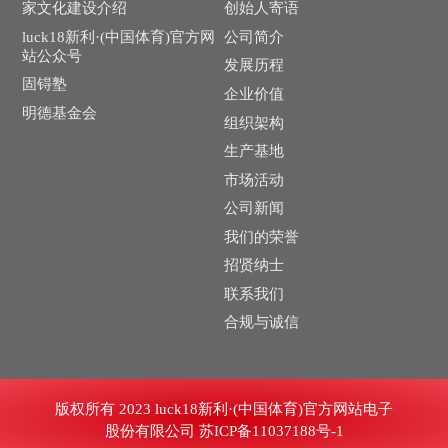
家文化建设介绍
创始人寄语
luck18新利·(中国体育)官方网
公司简介
站公众号
发展历程
固锝塾
企业价值
明德基金会
组织架构
生产基地
市场活动
公司新闻
我们的荣誉
招贤纳士
联系我们
合规与诚信
版权所有 2023 luck18新利·(中国体育)官方网站电子
股份有限公司
苏ICP备11037188号-1