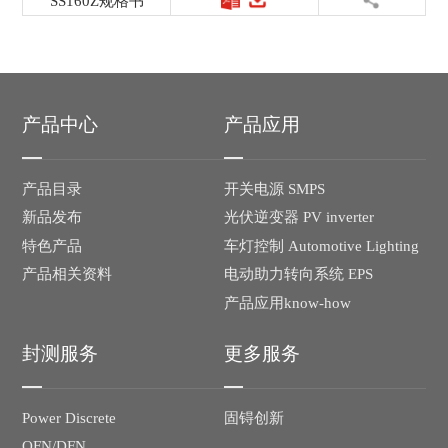
SS160Z规格书
产品中心
产品应用
产品目录
开关电源 SMPS
新品发布
光伏逆变器 PV inverter
特色产品
车灯控制 Automotive Lighting
产品相关资料
电动助力转向系统 EPS
产品应用know-how
封测服务
更多服务
Power Discrete
固锝创新
QFN/DFN