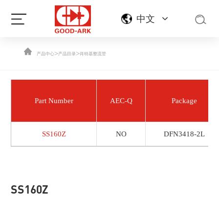
中文
>
>
产品中心
产品目录
肖特基整流管
Part Number
AEC-Q
Package
SS160Z
NO
DFN3418-2L
SS160Z