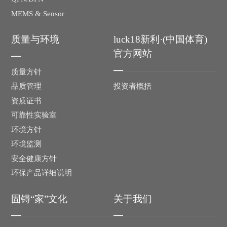
MEMS & Sensor
质量与环境
luck18新利·(中国体育)
官方网站
质量方针
投资者概括
品质管理
资质证书
可靠性实验室
环境方针
环境监测
安全健康方针
环保产品详细说明
固锝“家”文化
关于我们