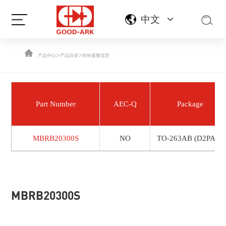
中文
>
>
产品中心
产品目录
肖特基整流管
Part Number
AEC-Q
Package
MBRB20300S
NO
TO-263AB (D2PAK)
MBRB20300S