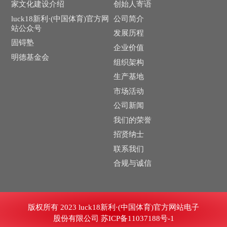
家文化建设介绍
创始人寄语
luck18新利·(中国体育)官方网
公司简介
站公众号
发展历程
固锝塾
企业价值
明德基金会
组织架构
生产基地
市场活动
公司新闻
我们的荣誉
招贤纳士
联系我们
合规与诚信
版权所有 2023 luck18新利·(中国体育)官方网站电子
股份有限公司
苏ICP备11037188号-1