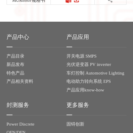
MUR880F规格书
产品中心
产品应用
产品目录
开关电源 SMPS
新品发布
光伏逆变器 PV inverter
特色产品
车灯控制 Automotive Lighting
产品相关资料
电动助力转向系统 EPS
产品应用know-how
封测服务
更多服务
Power Discrete
固锝创新
QFN/DFN