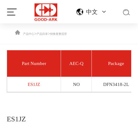
中文
>
>
产品中心
产品目录
快恢复整流管
Part Number
AEC-Q
Package
ES1JZ
NO
DFN3418-2L
ES1JZ