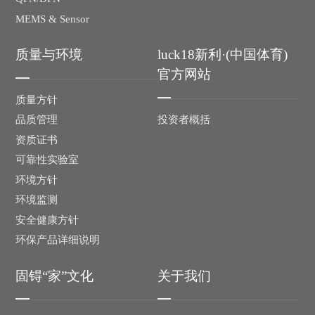
MEMS & Sensor
质量与环境
luck18新利·(中国体育)
官方网站
质量方针
投资者概括
品质管理
资质证书
可靠性实验室
环境方针
环境监测
安全健康方针
环保产品详细说明
固锝“家”文化
关于我们