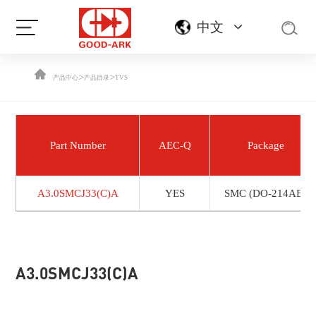
中文
>
>
产品中心
产品目录
TVS
Part Number
AEC-Q
Package
A3.0SMCJ33(C)A
YES
SMC (DO-214AB)
A3.0SMCJ33(C)A