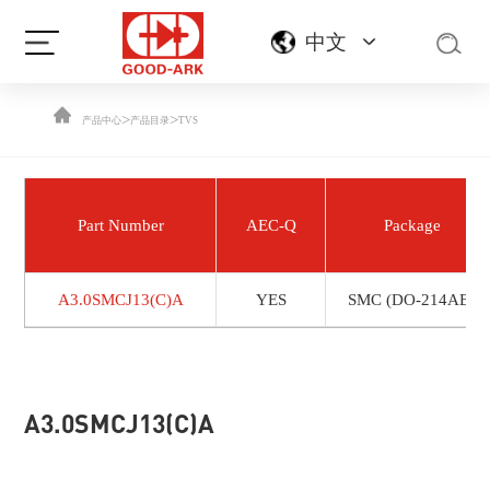
中文
>
>
产品中心
产品目录
TVS
Part Number
AEC-Q
Package
A3.0SMCJ13(C)A
YES
SMC (DO-214AB)
A3.0SMCJ13(C)A