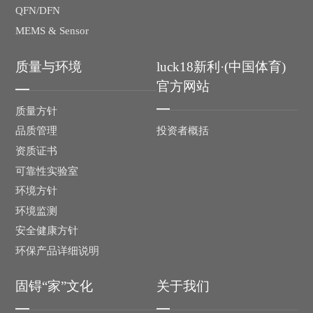
QFN/DFN
MEMS & Sensor
质量与环境
luck18新利·(中国体育)
官方网站
质量方针
投资者概括
品质管理
资质证书
可靠性实验室
环境方针
环境监测
安全健康方针
环保产品详细说明
固锝“家”文化
关于我们