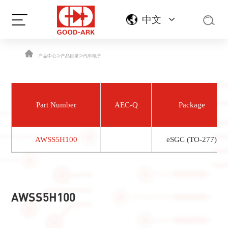
中文
>
>
产品中心
产品目录
汽车电子
Part Number
AEC-Q
Package
AWSS5H100
eSGC (TO-277)
AWSS5H100